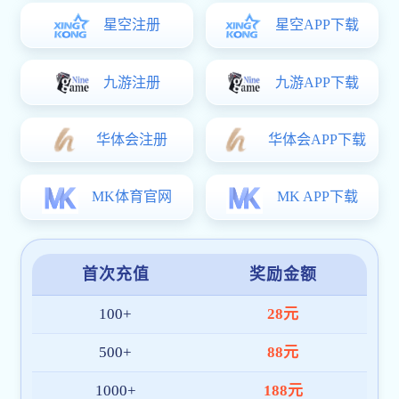
2026-06-03 03:17
68 次阅读
首页
/
体育报道
近日，德国汉堡俱乐部拒绝支付法维2000万欧元的买
断费用，并计划与阿森纳展开进一步的谈判。这一决
定引发了广泛关注，涉及到球员转会市场中的策略和
俱乐部的财务考量。对于汉堡而言，这笔巨额买断费
显然不在其预算之内，而与阿森纳的接洽则可能为双
方带来更为灵活的解决方案。本文将从转会背景、法
维的表现、汉堡的财务状况以及未来展望四个方面进
行详细分析，以探讨这一事件对相关各方可能产生的
影响。
1、转会背景分析