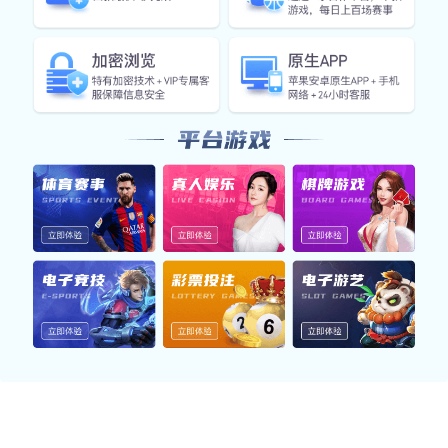
了谈判的不确定性，同时也让人们更加关注他未来的
发展动向。
2、法维近期表现评估
回顾法维最近一个赛季的表现，可以说是相当亮眼。
他不仅在进攻端展现出了极强的创造力，还在防守中
有着不错的数据支持。在过去的一些比赛中，他频频
助攻和进球，为球队贡献良多。这种能力使得他成为
众多俱乐部争抢的重要目标。
不过，即便如此，法维仍需进一步提升自己的稳定
性。他在一些关键赛事中的发挥起伏不定，有时甚至
无法兑现自身潜力。这种情况让汉堡管理层不得不重
新考虑是否值得花费如此巨额资金来买断他的合同。